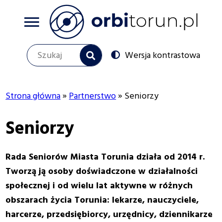
Przejdź
do
treści
Szukaj
Switch
Wersja kontrastowa
to
Social
menu
Strona główna
Partnerstwo
Seniorzy
Ścieżka
Seniorzy
nawigacyjna
Rada Seniorów Miasta Torunia działa od 2014 r.
Tworzą ją osoby doświadczone w działalności
społecznej i od wielu lat aktywne w różnych
obszarach życia Torunia: lekarze, nauczyciele,
harcerze, przedsiębiorcy, urzędnicy, dziennikarze