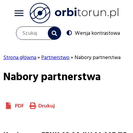
Przejdź
do
treści
Szukaj
Switch
Wersja kontrastowa
to
Social
menu
Strona główna
Partnerstwo
Nabory partnerstwa
Ścieżka
Nabory partnerstwa
nawigacyjna
PDF
Drukuj