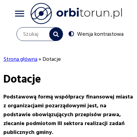
Przejdź
do
treści
Szukaj
Switch
Wersja kontrastowa
to
Social
menu
Strona główna
Dotacje
Ścieżka
Dotacje
nawigacyjna
Podstawową formą współpracy finansowej miasta
z organizacjami pozarządowymi jest, na
podstawie obowiązujących przepisów prawa,
zlecanie podmiotom III sektora realizacji zadań
publicznych gminy.