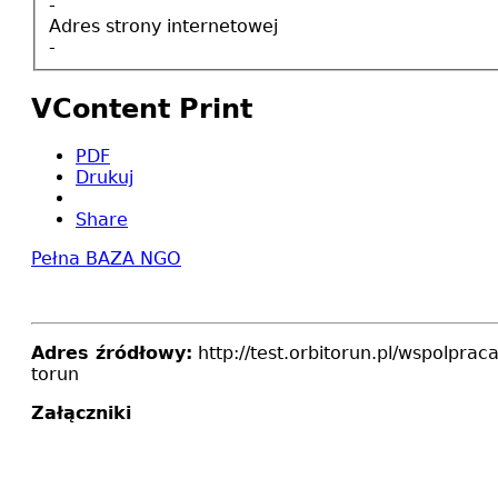
-
Adres strony internetowej
-
VContent Print
PDF
Drukuj
Share
Pełna BAZA NGO
Adres źródłowy:
http://test.orbitorun.pl/wspolprac
torun
Załączniki