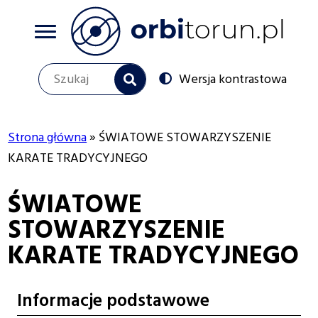
Przejdź
do
treści
Szukaj
Switch
Wersja kontrastowa
to
Social
menu
Strona główna
ŚWIATOWE STOWARZYSZENIE
Ścieżka
KARATE TRADYCYJNEGO
nawigacyjna
ŚWIATOWE
STOWARZYSZENIE
KARATE TRADYCYJNEGO
Informacje podstawowe