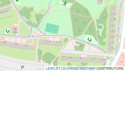
LEAFLET
| ©
OPENSTREETMAP
CONTRIBUTORS