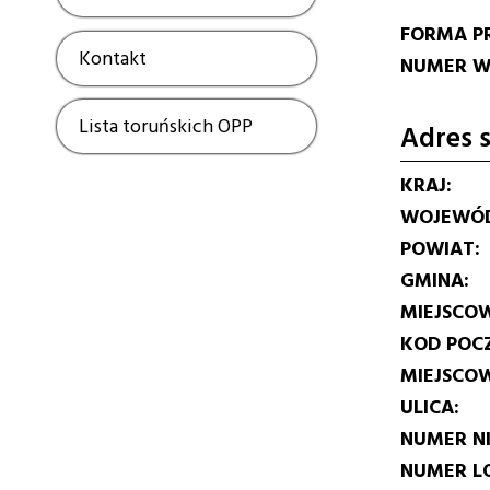
FORMA P
Kontakt
Show
NUMER W 
Lista toruńskich OPP
Show
Adres s
KRAJ
WOJEWÓ
POWIAT
GMINA
MIEJSCO
KOD POC
MIEJSCO
ULICA
NUMER N
NUMER L