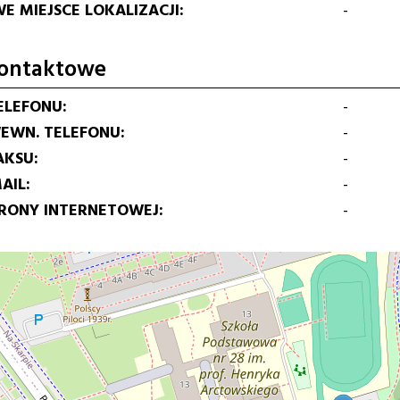
E MIEJSCE LOKALIZACJI
-
ontaktowe
ELEFONU
-
EWN. TELEFONU
-
AKSU
-
AIL
-
TRONY INTERNETOWEJ
-