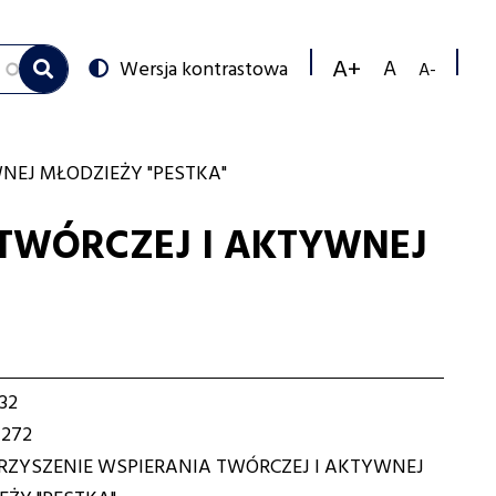
Switch
Wersja kontrastowa
to
Decrea
Reset
Increase
font
font
font
size
size
size
NEJ MŁODZIEŻY "PESTKA"
TWÓRCZEJ I AKTYWNEJ
32
7272
ZYSZENIE WSPIERANIA TWÓRCZEJ I AKTYWNEJ