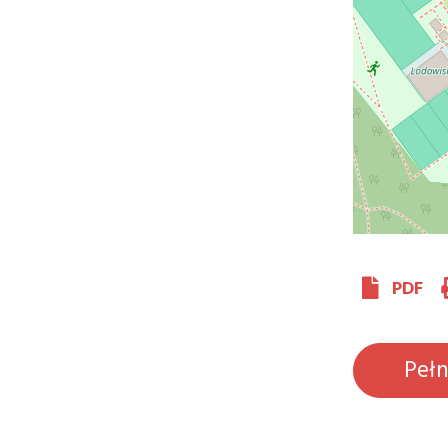
PDF
Peł