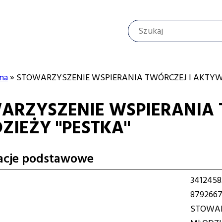
Szukaj
Social
menu
na
STOWARZYSZENIE WSPIERANIA TWÓRCZEJ I AKTYW
ARZYSZENIE WSPIERANIA 
cyjna
ZIEŻY "PESTKA"
acje podstawowe
3412458
879266
STOWAR