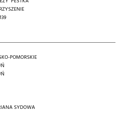
EŻY "PESTKA"
ZYSZENIE
139
KO-POMORSKIE
UŃ
UŃ
RIANA SYDOWA