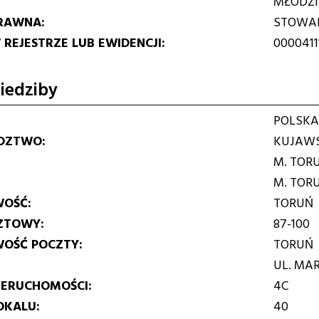
MŁODZI
RAWNA
STOWAR
REJESTRZE LUB EWIDENCJI
0000411
iedziby
POLSKA
DZTWO
KUJAWS
M. TOR
M. TOR
WOŚĆ
TORUŃ
ZTOWY
87-100
WOŚĆ POCZTY
TORUŃ
UL. MA
IERUCHOMOŚCI
4C
OKALU
40