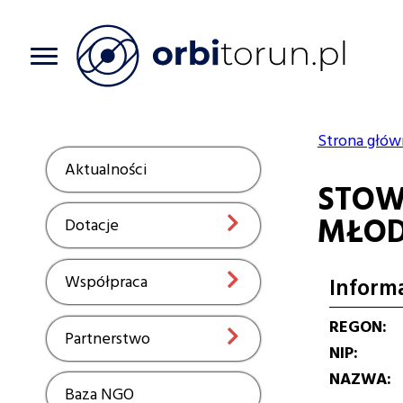
Przejdź
do
treści
Strona głów
Ścieżka
Aktualności
Show
STOW
nawiga
MŁOD
Dotacje
Show
Współpraca
Show
Inform
REGON
Partnerstwo
Show
NIP
NAZWA
Baza NGO
Show