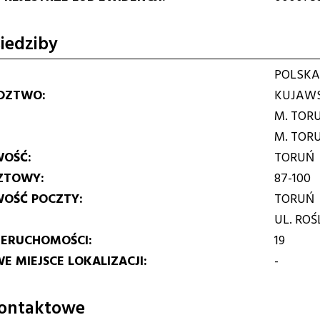
iedziby
POLSKA
DZTWO
KUJAWS
M. TOR
M. TOR
WOŚĆ
TORUŃ
ZTOWY
87-100
WOŚĆ POCZTY
TORUŃ
UL. RO
IERUCHOMOŚCI
19
E MIEJSCE LOKALIZACJI
-
ontaktowe