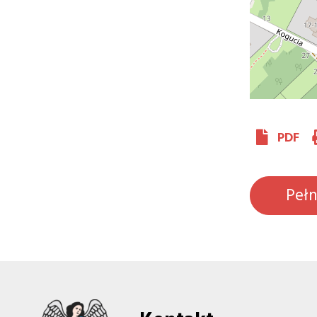
PDF
Peł