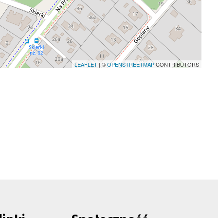
LEAFLET
| ©
OPENSTREETMAP
CONTRIBUTORS