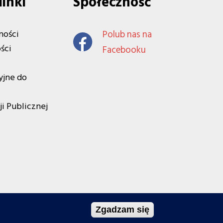
linki
Społeczność
ności
Polub nas na
ści
Facebooku
yjne do
ji Publicznej
Zgadzam się
Projekt i wykonanie: