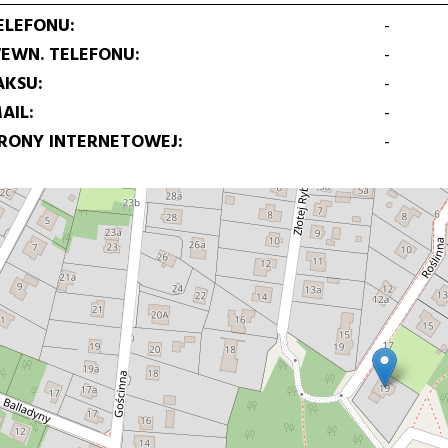
ELEFONU
-
EWN. TELEFONU
-
AKSU
-
AIL
-
TRONY INTERNETOWEJ
-