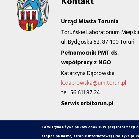
Kontakt
Urząd Miasta Torunia
Toruńskie Laboratorium Miejski
ul. Bydgoska 52, 87-100 Toruń
Pełnomocnik PMT ds.
współpracy z NGO
Katarzyna Dąbrowska
k.dabrowska@um.torun.pl
tel. 56 611 87 24
Serwis orbitorun.pl
Ta witryna używa plików cookie. Więcej informacji 
© orbiToruń.pl - Miasto, ludzie, organizacje
stopce na naszej stronie internetowej (Polityka plik