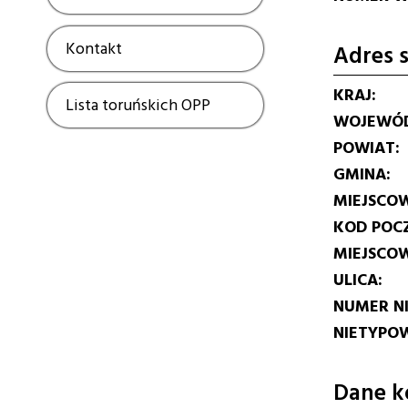
Kontakt
Show
Adres s
KRAJ
Lista toruńskich OPP
Show
WOJEWÓ
POWIAT
GMINA
MIEJSCO
KOD POC
MIEJSCO
ULICA
NUMER N
NIETYPOW
Dane k